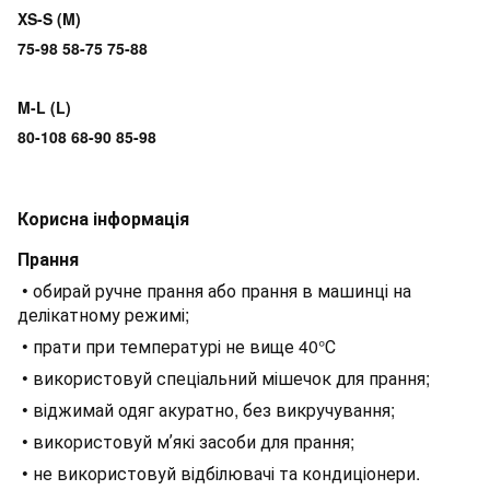
XS-S (M)
75-98 58-75 75-88
M-L (L)
80-108 68-90 85-98
Корисна інформація
Прання
• обирай ручне прання або прання в машинці на
делікатному режимі;
• прати при температурі не вище 40°С
• використовуй спеціальний мішечок для прання;
• віджимай одяг акуратно, без викручування;
• використовуй мʼякі засоби для прання;
• не використовуй відбілювачі та кондиціонери.