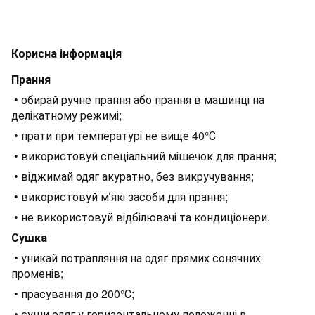
Корисна інформація
Прання
• обирай ручне прання або прання в машинці на
делікатному режимі;
• прати при температурі не вище 40°С
• використовуй спеціальний мішечок для прання;
• віджимай одяг акуратно, без викручування;
• використовуй мʼякі засоби для прання;
• не використовуй відбілювачі та кондиціонери.
Сушка
• уникай потрапляння на одяг прямих сонячних
променів;
• прасування до 200°С;
• суши одяг у горизонтальному положенні в