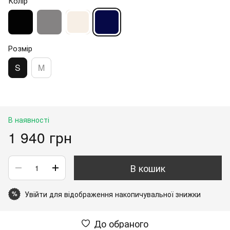
Колір
Розмір
S
M
В наявності
1 940 грн
В кошик
Увійти
для відображення накопичувальної знижки
%
До обраного