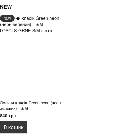
NEW
NEW
Лосини класік Green neon (неон
зелений) - S/M
840 грн
В кошик