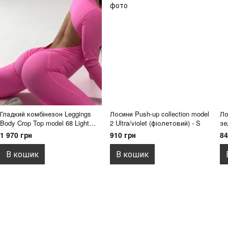
Гладкий комбінезон Leggings
Лосини Push-up collection model
Ло
Body Crop Top model 68 Light
2 Ultra/violet (фіолетовий) - S
зе
pink (рожевий) - S
1 970 грн
910 грн
84
В кошик
В кошик