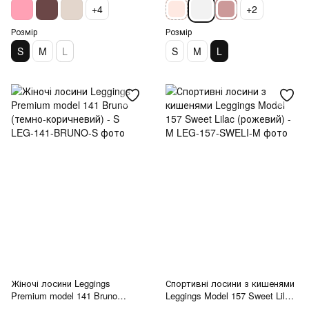
+4
+2
Розмір
Розмір
S
M
L
S
M
L
Жіночі лосини Leggings
Спортивні лосини з кишенями
Premium model 141 Bruno
Leggings Model 157 Sweet Lilac
(темно-коричневий) - S
(рожевий) - M