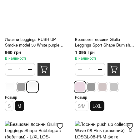
Лосини Leggings PUSH-UP
Безшовні лосини Giulia
Smoke model 50 White purple
Leggings Sport Shape Burnished
smoke (білі з фіолетовим
Lilac (світла пудра) - L/XL
960 грн
1 095 грн
димом) - M
В наявності
В наявності
Розмір
Розмір
S
M
S/M
L/XL