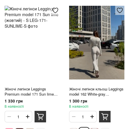
Жіночі легінси Leggings
Жіночі легінси кльош Leggings
Premium model 171 Sun lime
model 162 White-gray
(жовтий) - S
(попелясто-білий) - L
1 330 грн
1 300 грн
В наявності
В наявності