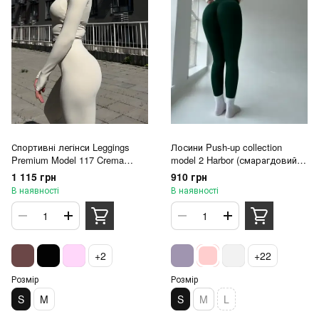
Спортивні легінси Leggings
Лосини Push-up collection
Premium Model 117 Crema
model 2 Harbor (смарагдовий) -
(слонова кістка) - S
S
1 115 грн
910 грн
В наявності
В наявності
+2
+22
Розмір
Розмір
S
M
S
M
L