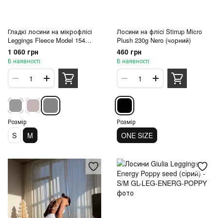
Гладкі лосини на мікрофлісі
Лосини на флісі Stirrup Micro
Leggings Fleece Model 154
Plush 230g Nero (чорний)
Grafite (сірий) - M
1 060 грн
460 грн
В наявності
В наявності
Розмір
Розмір
S
M
ONE SIZE