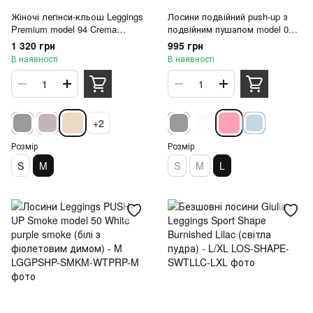
Жіночі легінси-кльош Leggings
Лосини подвійний push-up з
Premium model 94 Crema
подвійним пушапом model 04
(слонова кістка) - M
Blossom (рожевий) - L
1 320 грн
995 грн
В наявності
В наявності
+2
Розмір
Розмір
S
M
S
M
L