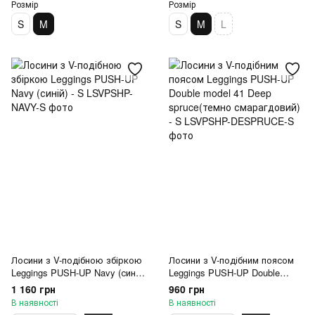
Розмір
Розмір
S
M
S
M
L
Лосини з V-подібною збіркою
Лосини з V-подібним поясом
Leggings PUSH-UP Navy (синій)
Leggings PUSH-UP Double
- S
model 41 Deep spruce(темно
1 160 грн
960 грн
смарагдовий) - S
В наявності
В наявності