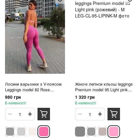
Лосини варьонки з V-поясом
Жіночі легінси кльош leggings
Leggings model 82 Rose
Premium model 95 Light pink
(рожевий) - M
(рожевий) - M
980 грн
1 320 грн
В наявності
В наявності