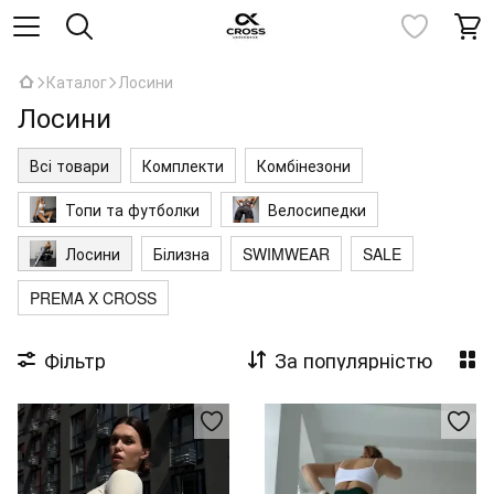
Каталог
Лосини
Лосини
Всі товари
Комплекти
Комбінезони
Топи та футболки
Велосипедки
Лосини
Білизна
SWIMWEAR
SALE
PREMA X CROSS
Фільтр
За популярністю