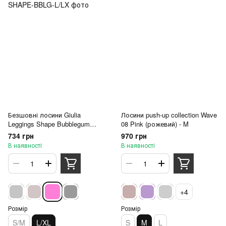
Безшовні лосини Giulia
Лосини push-up collection Wave
Leggings Shape Bubblegum
08 Pink (рожевий) - M
(баблгам) - L/XL
734 грн
970 грн
В наявності
В наявності
+4
Розмір
Розмір
S/M
L/XL
S
M
L