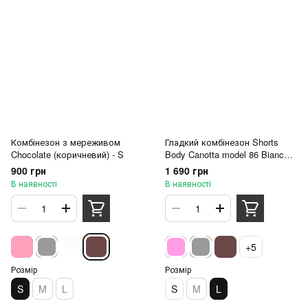
Комбінезон з мереживом
Гладкий комбінезон Shorts
Chocolate (коричневий) - S
Body Canotta model 86 Bianco
(білий) - L
900 грн
1 690 грн
В наявності
В наявності
+5
Розмір
Розмір
S
M
L
S
M
L