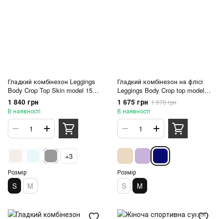
Гладкий комбінезон Leggings
Гладкий комбінезон на флісі
Body Crop Top Skin model 151
Leggings Body Crop top model
Chocolate (коричневий) - S
63 Navy (синій) - M
1 840 грн
1 675 грн
1 970 грн
В наявності
В наявності
+3
Розмір
Розмір
S
M
S
M