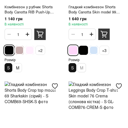
Комбінезон у рубчик Shorts
Гладкий комбінезон Shorts
Body Canotta RIB Push-Up
Body Canotta Skin model 99
model 108 Nero (чорний) - S
Sweet Lilac (рожевий) - S
1 140 грн
1 640 грн
В наявності
В наявності
+2
+3
Розмір
Розмір
S
M
S
M