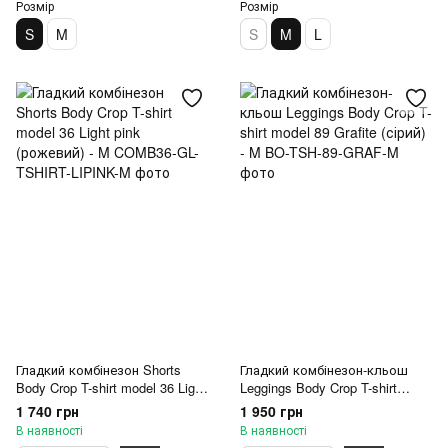
Розмір
Розмір
S
M
S
M
L
Гладкий комбінезон Shorts
Гладкий комбінезон-кльош
Body Crop T-shirt model 36 Light
Leggings Body Crop T-shirt
pink (рожевий) - M
model 89 Grafite (сірий) - M
1 740 грн
1 950 грн
В наявності
В наявності