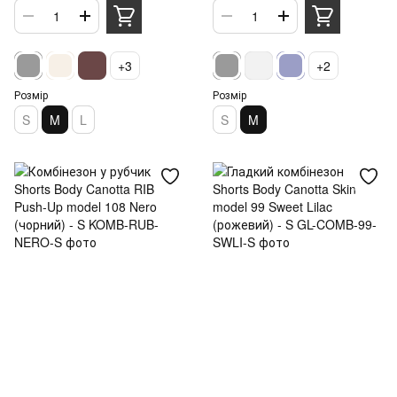
+3
+2
Розмір
Розмір
S
M
L
S
M