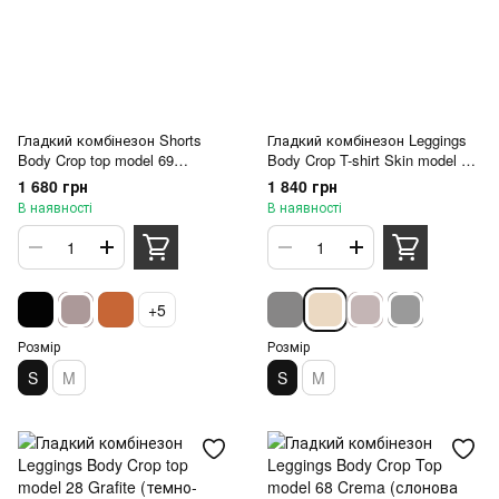
Гладкий комбінезон Shorts
Гладкий комбінезон Leggings
Body Crop top model 69
Body Crop T-shirt Skin model 76
Sharkskin (сірий) - S
Crema (слонова кістка) - S
1 680 грн
1 840 грн
В наявності
В наявності
+5
Розмір
Розмір
S
M
S
M