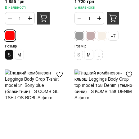
1 855 грн
1 720 грн
- S
В наявності
В наявності
+7
Розмір
Розмір
S
M
S
M
L