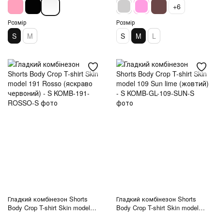
+6
Розмір
Розмір
S
M
S
M
L
Гладкий комбінезон Shorts
Гладкий комбінезон Shorts
Body Crop T-shirt Skin model
Body Crop T-shirt Skin model
191 Rosso (яскраво червоний)
109 Sun lime (жовтий) - S