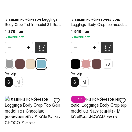
Гладкий комбінезон Leggings
Гладкий комбінезон-кльош
Body Crop T-shirt model 31 Bony
Leggings Body Crop top model
blue (блакитний) - S
158 Denim (темно-синій) - S
1 870 грн
1 940 грн
В наявності
В наявності
+3
Розмір
Розмір
S
M
S
M
−15%