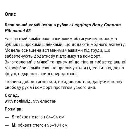
Опис
Безшовний комбінезон в рубчик
Leggings Body Cannota
Rib model 53
Елегантний комбінезон з широким обтягуючим поясом в
рубчик і широкими шлейками, що додають модного акценту.
Модель оснащена вставними чашками під груди, що
забезпечують додаткову підтримку та комфорт.
Виготовлений з м’якої та приємної до тіла антибактеріальної
мікрофібри, комбінезон не просвічується і ідеально сідає по
фігурі, підкреслюючи її природні лінії.
Тканина добре тягнеться, не здавлює тіло, даруючи повну
свободу рухів і комфорт протягом усього дня.
Склад:
91% поліамід, 9% еластан
Розміри:
S:
обхват стегон 84–94 см
M:
обхват стегон 95–104 см