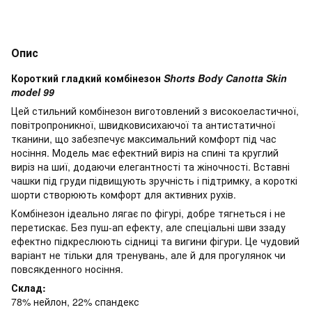
Опис
Короткий гладкий комбінезон
Shorts Body Canotta Skin
model 99
Цей стильний комбінезон виготовлений з високоеластичної,
повітропроникної, швидковисихаючої та антистатичної
тканини, що забезпечує максимальний комфорт під час
носіння. Модель має ефектний виріз на спині та круглий
виріз на шиї, додаючи елегантності та жіночності. Вставні
чашки під груди підвищують зручність і підтримку, а короткі
шорти створюють комфорт для активних рухів.
Комбінезон ідеально лягає по фігурі, добре тягнеться і не
перетискає. Без пуш-ап ефекту, але спеціальні шви ззаду
ефектно підкреслюють сідниці та вигини фігури. Це чудовий
варіант не тільки для тренувань, але й для прогулянок чи
повсякденного носіння.
Склад:
78% нейлон, 22% спандекс