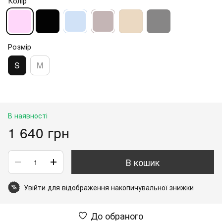
Колір
Розмір
S
M
В наявності
1 640 грн
В кошик
Увійти
для відображення накопичувальної знижки
%
До обраного