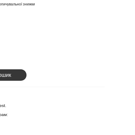
опичувальної знижки
ошик
est.
трам: