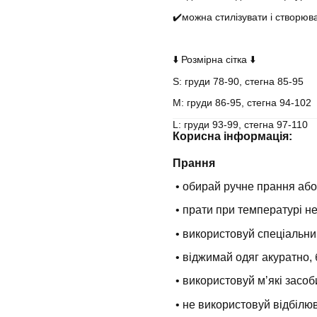
✔️можна стилізувати і створюв
⬇️ Розмірна сітка ⬇️
S: груди 78-90, стегна 85-95
М: груди 86-95, стегна 94-102
L: груди 93-99, стегна 97-110
Корисна інформація:
Прання
• обирай ручне прання або
• прати при температурі н
• використовуй спеціальни
• віджимай одяг акуратно, 
• використовуй мʼякі засоб
• не використовуй відбілюв