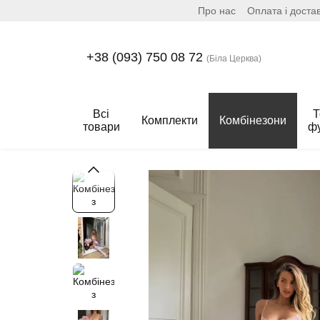
Про нас
Оплата і доста
Перейти до основного контенту
+38 (093) 750 08 72
(Біла Церква)
Всі
Т
Комплекти
Комбінезони
товари
ф