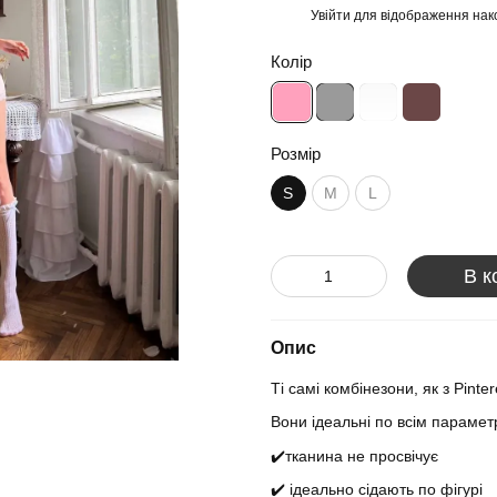
Увійти
для відображення нак
%
Колір
Розмір
S
M
L
В к
Опис
Ті самі комбінезони, як з Pinter
Вони ідеальні по всім параме
✔️тканина не просвічує
✔️ ідеально сідають по фігурі