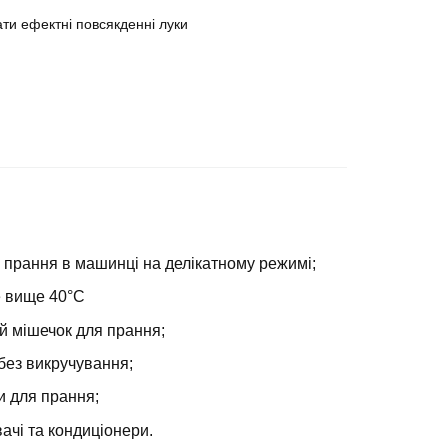
ати ефектні повсякденні луки
 прання в машинці на делікатному режимі;
е вище 40°С
й мішечок для прання;
без викручування;
и для прання;
ачі та кондиціонери.