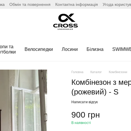
вка
Обмін та повернення
Контактна інформація
Угода користу
опи та
Велосипедки
Лосини
Білизна
SWIMW
утболки
Головна
Каталог
Комбінезони
Комбінезон з ме
(рожевий) - S
Написати відгук
900 грн
В наявності