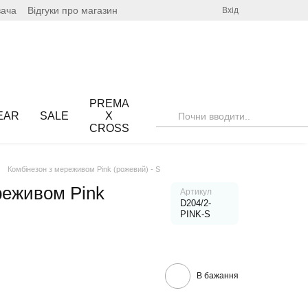
вача
Відгуки про магазин
Вхід
PREMA
EAR
SALE
X
CROSS
Комбінезон з мереживом Pink (рожевий) - S
реживом Pink
Артикул
D204/2-
PINK-S
В бажання