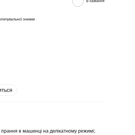
В бажання
опичувальної знижки
иться
 прання в машинці на делікатному режимі;