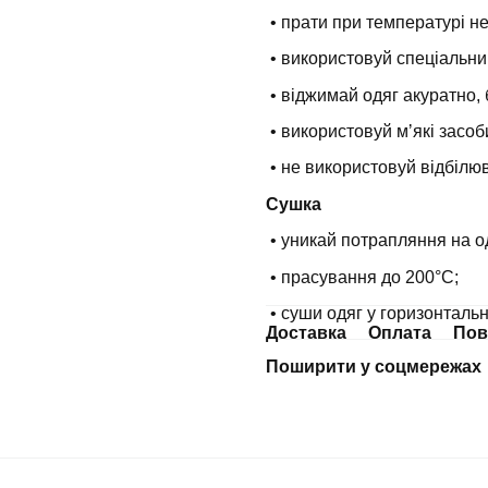
• прати при температурі н
• використовуй спеціальни
• віджимай одяг акуратно, 
• використовуй мʼякі засоб
• не використовуй відбілюв
Сушка
• уникай потрапляння на о
• прасування до 200°С;
• суши одяг у горизонталь
Доставка
Оплата
Пов
Поширити у соцмережах