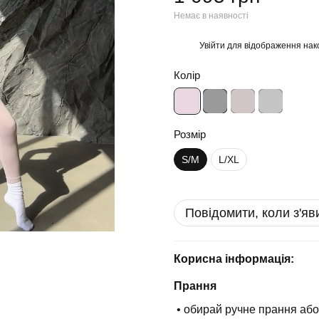
Немає в наявності
Увійти
для відображення нак
%
Колір
Розмір
S/M
L/XL
Повідомити, коли з'яв
Корисна інформація:
Прання
• обирай ручне прання або