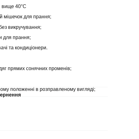
е вище 40°С
й мішечок для прання;
без викручування;
и для прання;
ачі та кондиціонери.
дяг прямих сонячних променів;
ному положенні в розправленому вигляді;
ернення