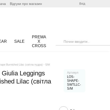
вача
Відгуки про магазин
Вхід
PREMA
EAR
SALE
X
CROSS
ape Burnished Lilac (світла пудра) - S/M
Giulia Leggings
Артикул
LOS-
shed Lilac (світла
SHAPE-
SWTLLC-
S/M