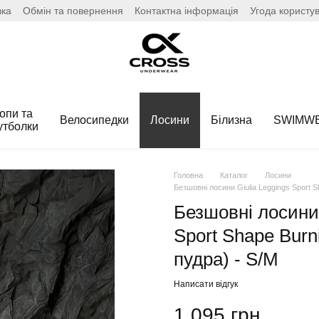
вка
Обмін та повернення
Контактна інформація
Угода користу
опи та
Велосипедки
Лосини
Білизна
SWIMW
утболки
Головна
Каталог
Лосини
Безшовні лосини Giulia Leggings Sport Sh
Безшовні лосини 
Sport Shape Burni
пудра) - S/M
Написати відгук
1 095 грн