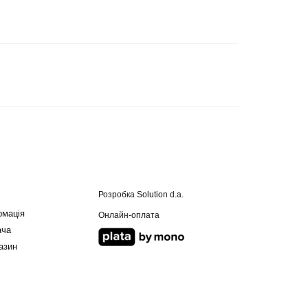
Розробка
Solution d.a.
рмація
Онлайн-оплата
ача
азин