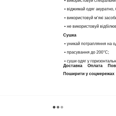
• використовуй спеціальни
• віджимай одяг акуратно, 
• використовуй мʼякі засоб
• не використовуй відбілюв
Сушка
• уникай потрапляння на о
• прасування до 200°С;
• суши одяг у горизонталь
Доставка
Оплата
Пов
Поширити у соцмережах