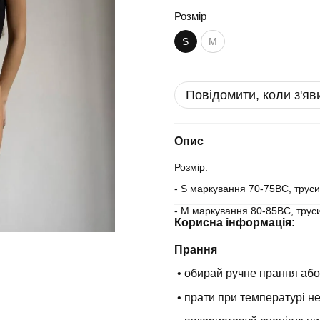
Розмір
S
M
Повідомити, коли з'яв
Опис
Розмір:
- S маркування 70-75ВС, трус
- М маркування 80-85ВС, трус
Корисна інформація:
Прання
• обирай ручне прання або
• прати при температурі н