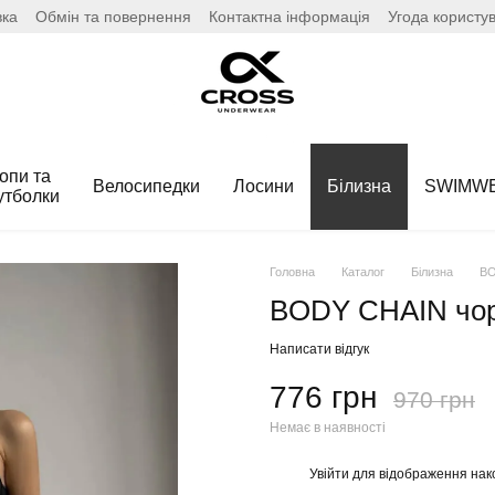
вка
Обмін та повернення
Контактна інформація
Угода користу
опи та
Велосипедки
Лосини
Білизна
SWIMW
утболки
Головна
Каталог
Білизна
BO
BODY CHAIN чор
Написати відгук
776 грн
970 грн
Немає в наявності
Увійти
для відображення нак
%