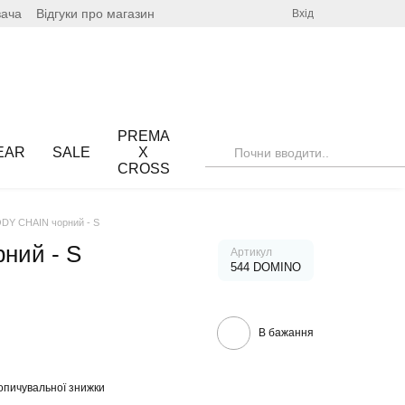
вача
Відгуки про магазин
Вхід
PREMA
EAR
SALE
X
CROSS
DY CHAIN чорний - S
ний - S
Артикул
544 DOMINO
В бажання
опичувальної знижки