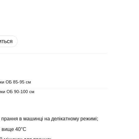
иться
ики ОБ 85-95 см
ики ОБ 90-100 см
 прання в машинці на делікатному режимі;
е вище 40°С