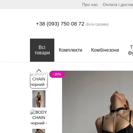
Про нас
Оплата і доста
Перейти до основного контенту
+38 (093) 750 08 72
(Біла Церква)
Всі
Т
Комплекти
Комбінезони
товари
ф
−20%