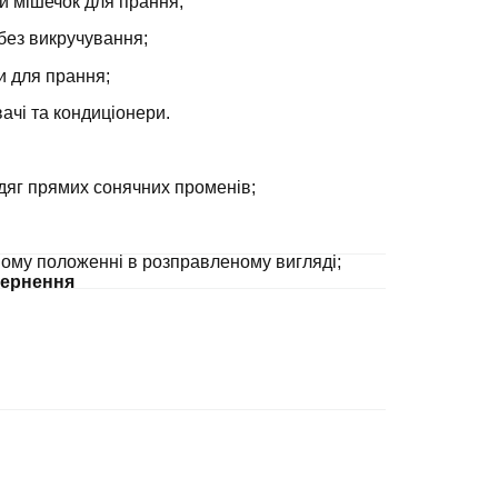
й мішечок для прання;
без викручування;
и для прання;
ачі та кондиціонери.
дяг прямих сонячних променів;
ному положенні в розправленому вигляді;
ернення