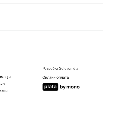
Розробка
Solution d.a.
рмація
Онлайн-оплата
ача
азин