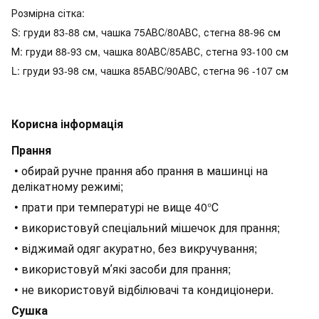
Розмірна сітка:
S: груди 83-88 см, чашка 75АВС/80АВС, стегна 88-96 см
М: груди 88-93 см, чашка 80АВС/85АВС, стегна 93-100 см
L: груди 93-98 см, чашка 85АВС/90АВС, стегна 96 -107 см
Корисна інформація
Прання
• обирай ручне прання або прання в машинці на
делікатному режимі;
• прати при температурі не вище 40°С
• використовуй спеціальний мішечок для прання;
• віджимай одяг акуратно, без викручування;
• використовуй мʼякі засоби для прання;
• не використовуй відбілювачі та кондиціонери.
Сушка