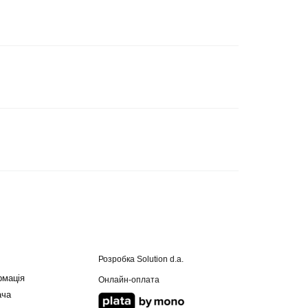
Розробка
Solution d.a.
рмація
Онлайн-оплата
ача