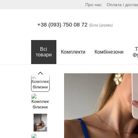
Про нас
Оплата і доста
Перейти до основного контенту
+38 (093) 750 08 72
(Біла Церква)
Всі
Т
Комплекти
Комбінезони
товари
ф