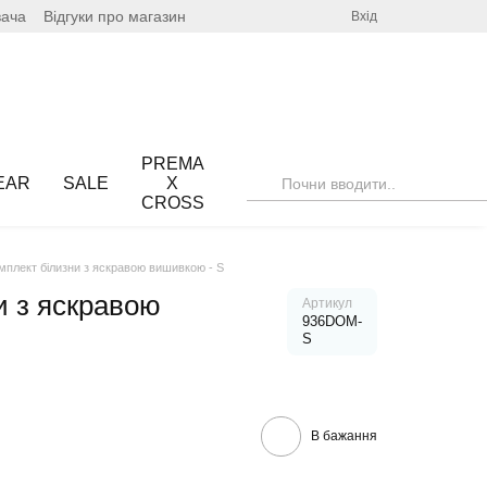
вача
Відгуки про магазин
Вхід
PREMA
EAR
SALE
X
CROSS
мплект білизни з яскравою вишивкою - S
и з яскравою
Артикул
936DOM-
S
В бажання