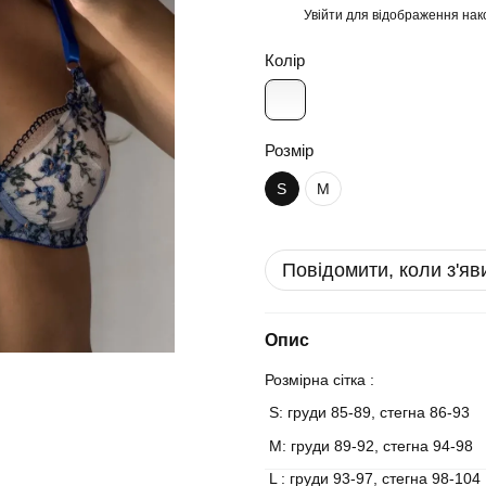
Увійти
для відображення нак
%
Колір
Розмір
S
M
Повідомити, коли з'яв
Опис
Розмірна сітка :
S: груди 85-89, стегна 86-93
М: груди 89-92, стегна 94-98
L : груди 93-97, стегна 98-104