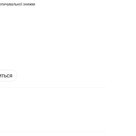
опичувальної знижки
иться