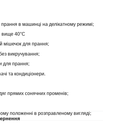
 прання в машинці на делікатному режимі;
е вище 40°С
й мішечок для прання;
без викручування;
и для прання;
ачі та кондиціонери.
дяг прямих сонячних променів;
ному положенні в розправленому вигляді;
ернення