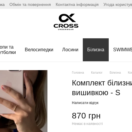
вка
Обмін та повернення
Контактна інформація
Угода користу
опи та
Велосипедки
Лосини
Білизна
SWIMW
утболки
Головна
Каталог
Білизна
Ко
Комплект білизн
вишивкою - S
Написати відгук
870 грн
Немає в наявності