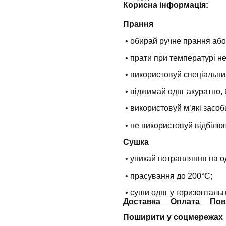
Корисна інформація:
Прання
• обирай ручне прання або
• прати при температурі н
• використовуй спеціальни
• віджимай одяг акуратно, 
• використовуй мʼякі засоб
• не використовуй відбілюв
Сушка
• уникай потрапляння на о
• прасування до 200°С;
• суши одяг у горизонталь
Доставка
Оплата
Пов
Поширити у соцмережах