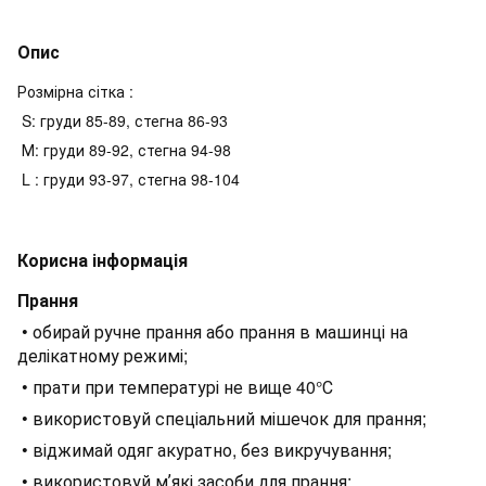
Опис
Розмірна сітка :
S: груди 85-89, стегна 86-93
М: груди 89-92, стегна 94-98
L : груди 93-97, стегна 98-104
Корисна інформація
Прання
• обирай ручне прання або прання в машинці на
делікатному режимі;
• прати при температурі не вище 40°С
• використовуй спеціальний мішечок для прання;
• віджимай одяг акуратно, без викручування;
• використовуй мʼякі засоби для прання;