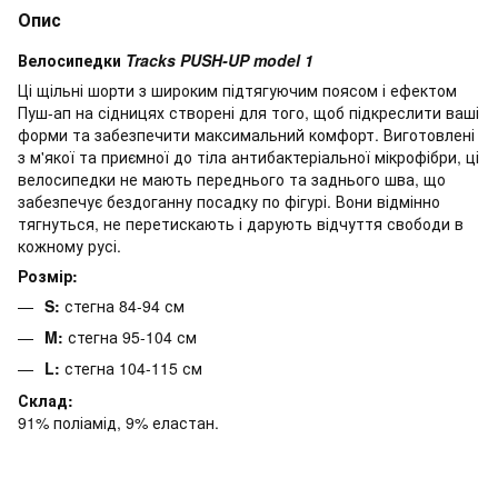
Опис
Велосипедки
Tracks PUSH-UP model 1
Ці щільні шорти з широким підтягуючим поясом і ефектом
Пуш-ап на сідницях створені для того, щоб підкреслити ваші
форми та забезпечити максимальний комфорт. Виготовлені
з м'якої та приємної до тіла антибактеріальної мікрофібри, ці
велосипедки не мають переднього та заднього шва, що
забезпечує бездоганну посадку по фігурі. Вони відмінно
тягнуться, не перетискають і дарують відчуття свободи в
кожному русі.
Розмір:
S:
стегна 84-94 см
M:
стегна 95-104 см
L:
стегна 104-115 см
Склад:
91% поліамід, 9% еластан.