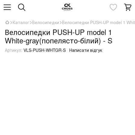
Каталог
Велосипедки
Велосипедки PUSH-UP model 1 White
Велосипедки PUSH-UP model 1
White-gray(попелясто-білий) - S
Артикул:
VLS-PUSH-WHTGR-S
Написати відгук