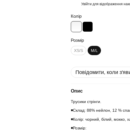
Увійти
для відображення нак
%
Колір
Розмір
XS/S
M/L
Повідомити, коли з'яв
Опис
Трусики стрінги.
◾️Склад: 88% нейлон, 12 % спа
◾️Колір: чорний, білий, мокко, х
◾️Розмір: