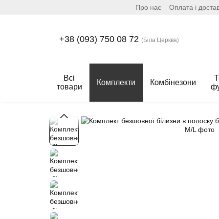
Про нас
Оплата і доста
Перейти до основного контенту
+38 (093) 750 08 72
(Біла Церква)
Всі
Т
Комплекти
Комбінезони
товари
ф