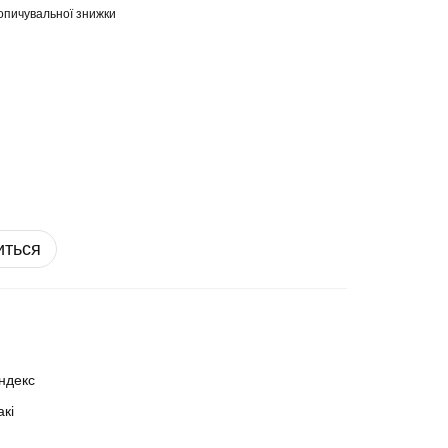
опичувальної знижки
иться
ндекс
акі