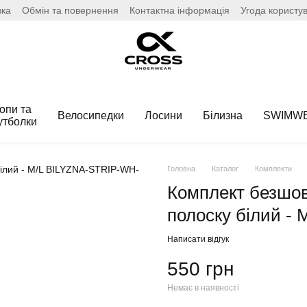
вка
Обмін та повернення
Контактна інформація
Угода користу
опи та
Велосипедки
Лосини
Білизна
SWIMW
утболки
Головна
Каталог
Комплекти
Комплект безшов
полоску білий - 
Написати відгук
550 грн
Немає в наявності