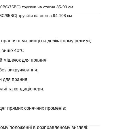
70BC/75BC) трусики на стегна 85-99 см
0BС/85BC) трусики на стегна 94-108 см
 прання в машинці на делікатному режимі;
е вище 40°С
й мішечок для прання;
без викручування;
и для прання;
ачі та кондиціонери.
дяг прямих сонячних променів;
ному положенні в розправленому вигляді;