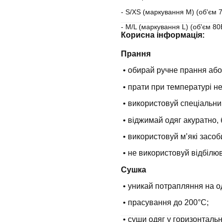
- S/XS (маркування М) (об'єм 
- M/L (маркування L) (об'єм 8
Корисна інформація:
Прання
• обирай ручне прання або
• прати при температурі н
• використовуй спеціальни
• віджимай одяг акуратно, 
• використовуй мʼякі засоб
• не використовуй відбілюв
Сушка
• уникай потрапляння на о
• прасування до 200°С;
• суши одяг у горизонталь