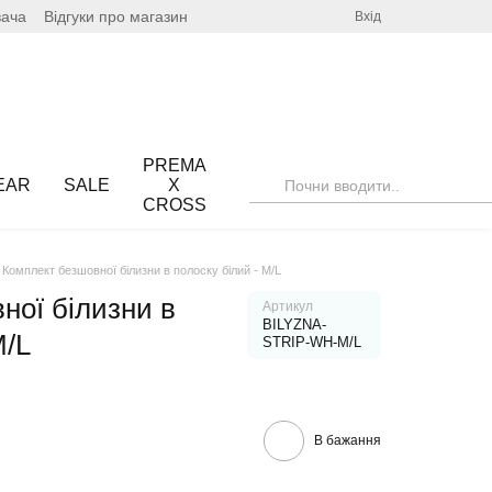
вача
Відгуки про магазин
Вхід
PREMA
EAR
SALE
X
CROSS
Комплект безшовної білизни в полоску білий - M/L
ної білизни в
Артикул
BILYZNA-
M/L
STRIP-WH-M/L
В бажання