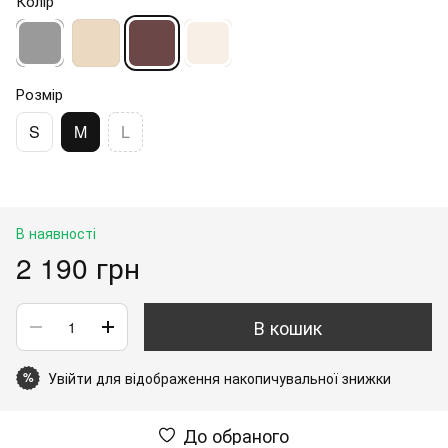
Колір
Розмір
S
M
L
В наявності
2 190 грн
В кошик
Увійти
для відображення накопичувальної знижки
%
До обраного