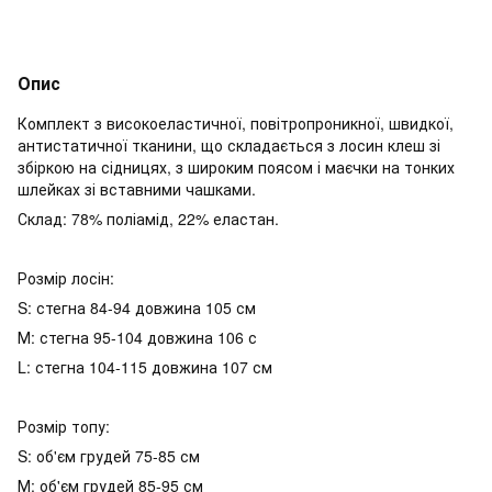
Опис
Комплект з високоеластичної, повітропроникної, швидкої,
антистатичної тканини, що складається з лосин клеш зі
збіркою на сідницях, з широким поясом і маєчки на тонких
шлейках зі вставними чашками.
Склад: 78% поліамід, 22% еластан.
Розмір лосін:
S: стегна 84-94 довжина 105 см
М: стегна 95-104 довжина 106 с
L: стегна 104-115 довжина 107 см
Розмір топу:
S: об'єм грудей 75-85 см
М: об'єм грудей 85-95 см