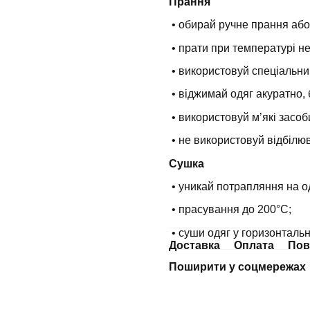
Прання
• обирай ручне прання або
• прати при температурі н
• використовуй спеціальни
• віджимай одяг акуратно, 
• використовуй мʼякі засоб
• не використовуй відбілюв
Сушка
• уникай потрапляння на о
• прасування до 200°С;
• суши одяг у горизонталь
Доставка
Оплата
Пов
Поширити у соцмережах