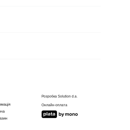
Розробка
Solution d.a.
рмація
Онлайн-оплата
ача
азин