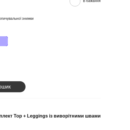
В бажання
опичувальної знижки
ошик
мплект
Top + Leggings із виворітними швами