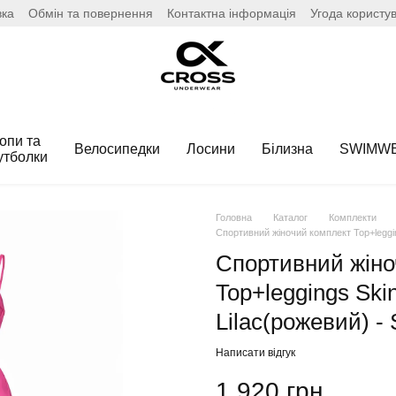
вка
Обмін та повернення
Контактна інформація
Угода користу
опи та
Велосипедки
Лосини
Білизна
SWIMW
утболки
Головна
Каталог
Комплекти
Спортивний жіночий комплект Top+leggin
Спортивний жіно
Top+leggings Ski
Lilac(рожевий) - 
Написати відгук
1 920 грн