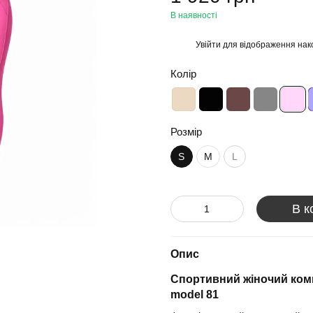
В наявності
Увійти
для відображення нак
%
Колір
Розмір
S
M
L
В к
Опис
Спортивний жіночий ко
model 81