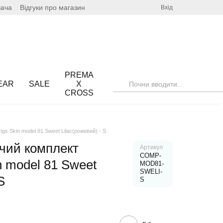
вача
Відгуки про магазин
Вхід
PREMA
EAR
SALE
X
CROSS
gs Skin model 81 Sweet Lilac(рожевий) - S
чий комплект
Артикул
COMP-
n model 81 Sweet
MOD81-
SWELI-
S
S