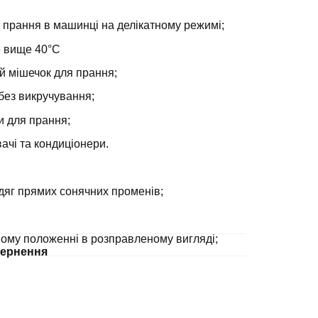
 прання в машинці на делікатному режимі;
е вище 40°С
й мішечок для прання;
без викручування;
и для прання;
ачі та кондиціонери.
дяг прямих сонячних променів;
ному положенні в розправленому вигляді;
ернення