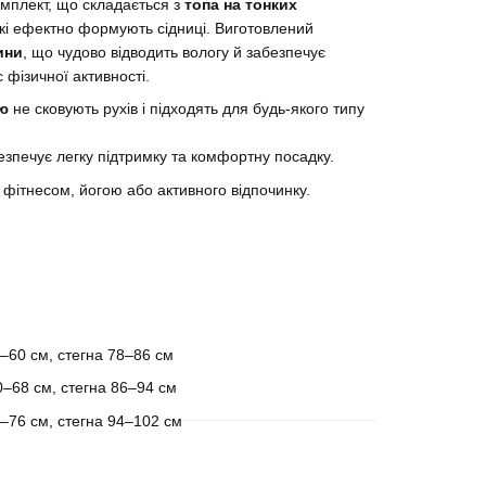
мплект, що складається з
топа на тонких
які ефектно формують сідниці. Виготовлений
ини
, що чудово відводить вологу й забезпечує
фізичної активності.
ою
не сковують рухів і підходять для будь-якого типу
зпечує легку підтримку та комфортну посадку.
 фітнесом, йогою або активного відпочинку.
2–60 см, стегна 78–86 см
0–68 см, стегна 86–94 см
8–76 см, стегна 94–102 см