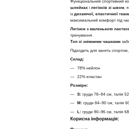
Функціональний спортивний ко
шлейках
і
легінсів зі швом
, 
із
дихаючої, еластичної ткан
максимальний комфорт під час 
Легінси з маленькою ластк
тренування.
Топ зі знімними чашками
забе
Підходить для занять спортом,
Склад:
78% нейлон
22% еластан
Розміри:
S:
груди 78–84 см, талія 5
M:
груди 84–90 см, талія 6
L:
груди 90–96 см, талія 6
Корисна інформація: