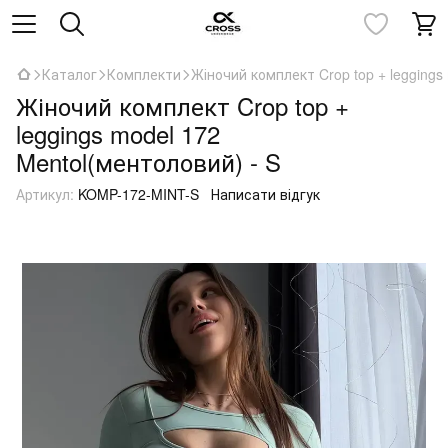
Каталог
Комплекти
Жіночий комплект Crop top + leggings
Жіночий комплект Crop top +
leggings model 172
Mentol(ментоловий) - S
Артикул:
KOMP-172-MINT-S
Написати відгук