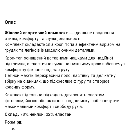
Опис
Жіночий спортивний комплект
— ідеальне поєднання
стилю, комфорту та функціональності.
Комплект складається з кроп-топа з ефектним вирізом на
грудях та легінсів із моделюючими деталями.
Кроп-топ оснащений вставними чашками для надійної
підтримки, а еластична гумка по нижньому краю забезпечує
комфортну фіксацію під час руху.
Легінси мають перехресний пояс, ластівку та делікатну
збірку на сідницях, що підкреслює фігуру та створює
красиву форму.
Комплект ідеально підходить для занять спортом,
фітнесом, йогою або активного відпочинку, забезпечуючи
максимальний комфорт і свободу рухів.
Склад:
78% нейлон, 22% еластан
Розміри:
S: