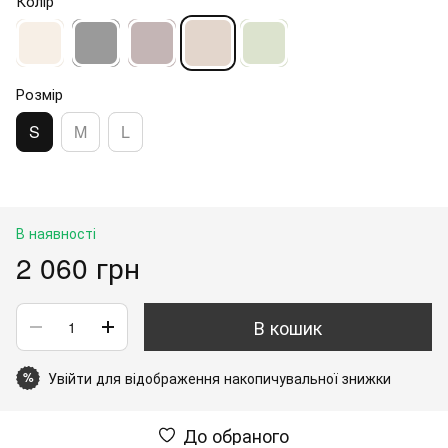
Колір
Розмір
S
M
L
В наявності
2 060 грн
В кошик
Увійти
для відображення накопичувальної знижки
%
До обраного