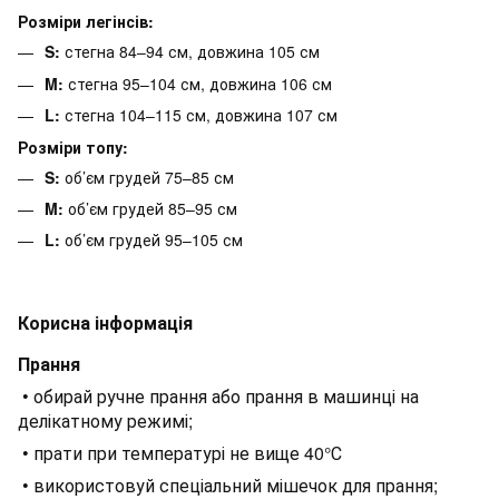
Розміри легінсів:
S:
стегна 84–94 см, довжина 105 см
M:
стегна 95–104 см, довжина 106 см
L:
стегна 104–115 см, довжина 107 см
Розміри топу:
S:
об’єм грудей 75–85 см
M:
об’єм грудей 85–95 см
L:
об’єм грудей 95–105 см
Корисна інформація
Прання
• обирай ручне прання або прання в машинці на
делікатному режимі;
• прати при температурі не вище 40°С
• використовуй спеціальний мішечок для прання;