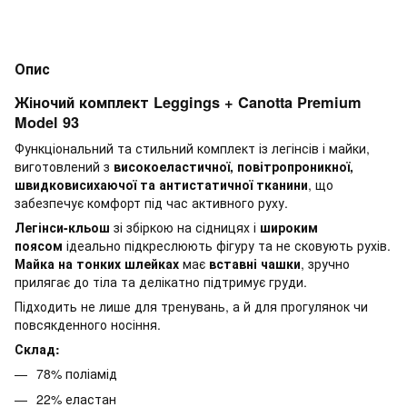
Опис
Жіночий комплект
Leggings + Canotta Premium
Model 93
Функціональний та стильний комплект із легінсів і майки,
виготовлений з
високоеластичної, повітропроникної,
швидковисихаючої та антистатичної тканини
, що
забезпечує комфорт під час активного руху.
Легінси-кльош
зі збіркою на сідницях і
широким
поясом
ідеально підкреслюють фігуру та не сковують рухів.
Майка на тонких шлейках
має
вставні чашки
, зручно
прилягає до тіла та делікатно підтримує груди.
Підходить не лише для тренувань, а й для прогулянок чи
повсякденного носіння.
Склад:
78% поліамід
22% еластан