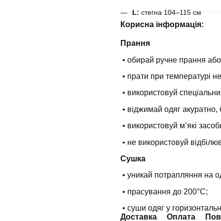
L:
стегна 104–115 см
Корисна інформація:
Прання
• обирай ручне прання або
• прати при температурі н
• використовуй спеціальни
• віджимай одяг акуратно, 
• використовуй мʼякі засоб
• не використовуй відбілюв
Сушка
• уникай потрапляння на о
• прасування до 200°С;
• суши одяг у горизонталь
Доставка
Оплата
Пов