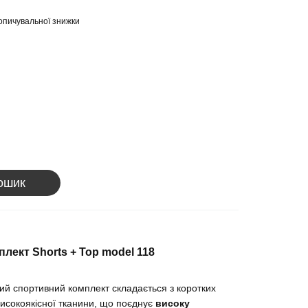
опичувальної знижки
ошик
мплект
Shorts + Top model 118
ий спортивний комплект складається з коротких
 високоякісної тканини, що поєднує
високу