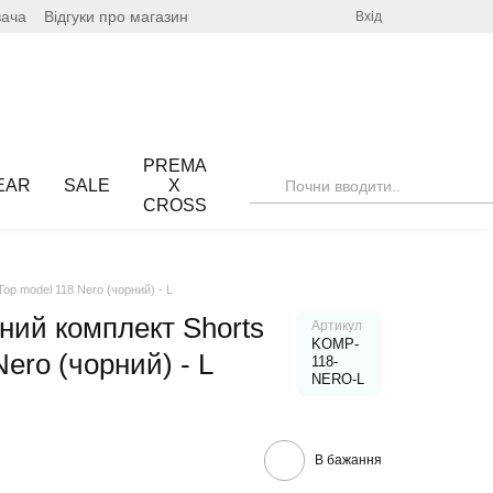
вача
Відгуки про магазин
Вхід
PREMA
EAR
SALE
X
CROSS
op model 118 Nero (чорний) - L
ний комплект Shorts
Артикул
KOMP-
Nero (чорний) - L
118-
NERO-L
В бажання