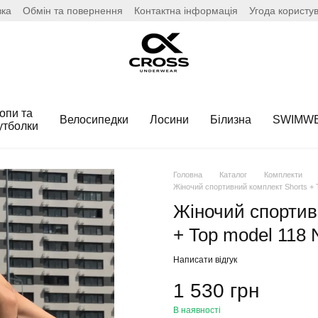
вка
Обмін та повернення
Контактна інформація
Угода користу
опи та
Велосипедки
Лосини
Білизна
SWIMW
утболки
Головна
Каталог
Комплекти
Жіночий спортивний комплект Shorts + T
Жіночий спортив
+ Top model 118 
Написати відгук
1 530 грн
В наявності