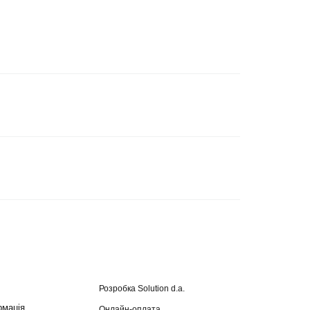
Розробка
Solution d.a.
рмація
Онлайн-оплата