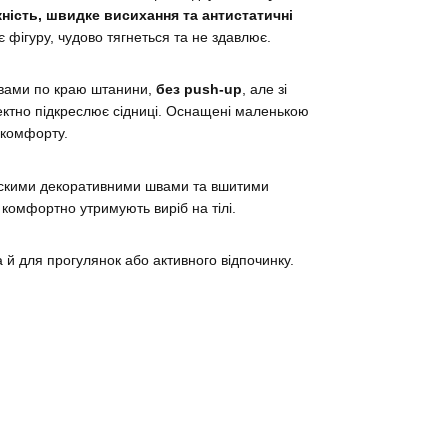
ність, швидке висихання та антистатичні
є фігуру, чудово тягнеться та не здавлює.
вами по краю штанини,
без push-up
, але зі
ктно підкреслює сідниці. Оснащені маленькою
 комфорту.
оскими декоративними швами та вшитими
 комфортно утримують виріб на тілі.
 й для прогулянок або активного відпочинку.