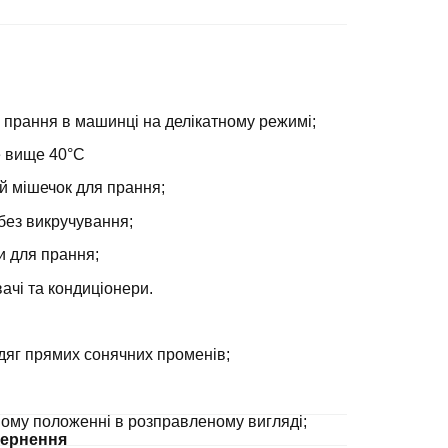
 прання в машинці на делікатному режимі;
е вище 40°С
й мішечок для прання;
без викручування;
и для прання;
ачі та кондиціонери.
дяг прямих сонячних променів;
ному положенні в розправленому вигляді;
ернення