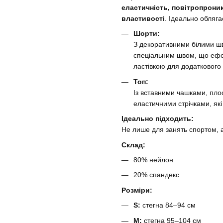
еластичність, повітропроник
властивості
. Ідеально обляга
Шорти:
З декоративними білими ш
спеціальним швом, що ефе
ластівкою для додаткового
Топ:
Із вставними чашками, пл
еластичними стрічками, які
Ідеально підходить:
Не лише для занять спортом, а
Склад:
80% нейлон
20% спандекс
Розміри:
S:
стегна 84–94 см
M:
стегна 95–104 см