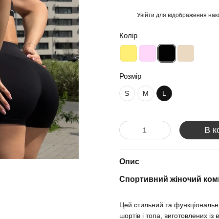
Увійти
для відображення нак
%
Колір
Розмір
S
M
L
В к
Опис
Спортивний жіночий ко
Цей стильний та функціональн
шортів і топа, виготовлених із