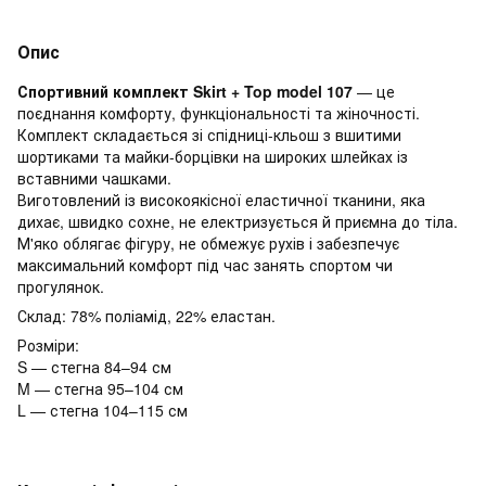
Опис
Спортивний комплект Skirt + Top model 107
— це
поєднання комфорту, функціональності та жіночності.
Комплект складається зі спідниці-кльош з вшитими
шортиками та майки-борцівки на широких шлейках із
вставними чашками.
Виготовлений із високоякісної еластичної тканини, яка
дихає, швидко сохне, не електризується й приємна до тіла.
М'яко облягає фігуру, не обмежує рухів і забезпечує
максимальний комфорт під час занять спортом чи
прогулянок.
Склад: 78% поліамід, 22% еластан.
Розміри:
S — стегна 84–94 см
M — стегна 95–104 см
L — стегна 104–115 см