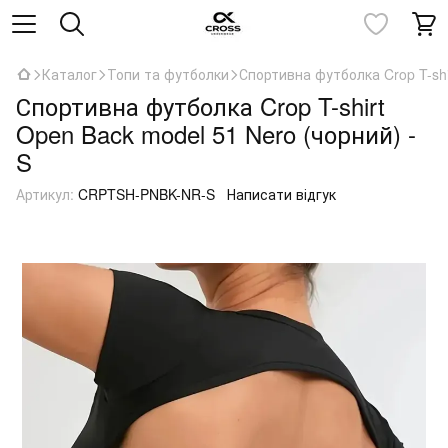
Каталог
Топи та футболки
Спортивна футболка Crop T-shi
Спортивна футболка Crop T-shirt
Open Back model 51 Nero (чорний) -
S
Артикул:
CRPTSH-PNBK-NR-S
Написати відгук