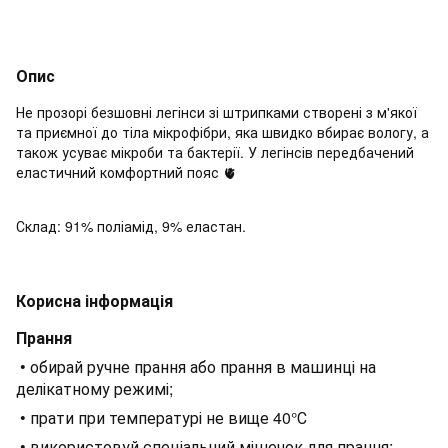
Опис
Не прозорі безшовні легінси зі штрипками створені з м'якої
та приємної до тіла мікрофібри, яка швидко вбирає вологу, а
також усуває мікроби та бактерії. У легінсів передбачений
еластичний комфортний пояс 🫀
Склад: 91% поліамід, 9% еластан.
Корисна інформація
Прання
• обирай ручне прання або прання в машинці на
делікатному режимі;
• прати при температурі не вище 40°С
• використовуй спеціальний мішечок для прання;