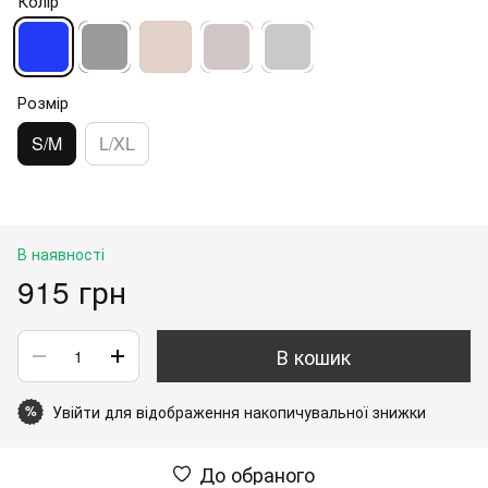
Колір
Розмір
S/M
L/XL
В наявності
915 грн
В кошик
Увійти
для відображення накопичувальної знижки
%
До обраного