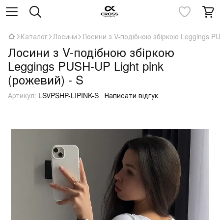
Каталог
Лосини
Лосини з V-подібною збіркою Leggings PU
Лосини з V-подібною збіркою
Leggings PUSH-UP Light pink
(рожевий) - S
Артикул:
LSVPSHP-LIPINK-S
Написати відгук