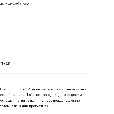
опичувальної знижки
иться
 Premium model 94 — це легінси з високоеластичної,
аючої тканини зі збіркою на сідницях, з широким
рі, відмінно тягнеться і не перетискає. Відмінно
портом, але й для прогулянок.