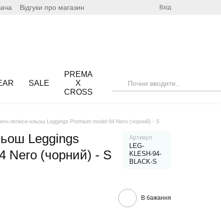
вача
Відгуки про магазин
Вхід
PREMA
EAR
SALE
X
CROSS
ночі легінси-кльош Leggings Premium model 94 Nero (чорний) - S
льош Leggings
Артикул
LEG-
 Nero (чорний) - S
KLESH-94-
BLACK-S
В бажання