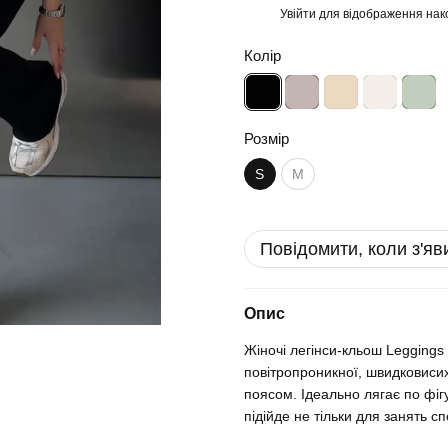
Увійти
для відображення нак
%
Колір
Розмір
S
M
Повідомити, коли з'яв
Опис
Жіночі легінси-кльош Leggings
повітропроникної, швидковисих
поясом. Ідеально лягає по фігу
підійде не тільки для занять с