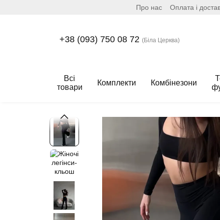
Про нас
Оплата і доста
Перейти до основного контенту
+38 (093) 750 08 72
(Біла Церква)
Всі
Т
Комплекти
Комбінезони
товари
ф