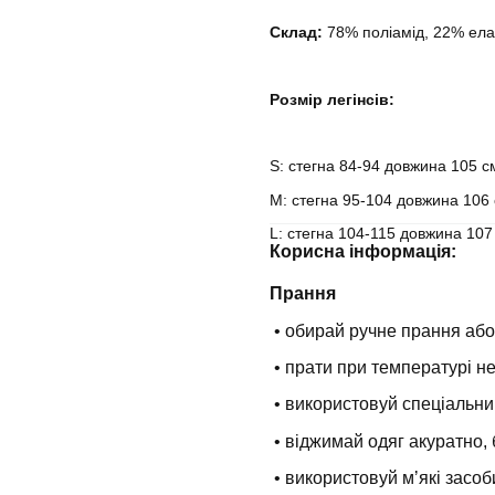
Склад:
78% поліамід, 22% ела
Розмір легінсів:
S: стегна 84-94 довжина 105 с
M: стегна 95-104 довжина 106 
L: стегна 104-115 довжина 107
Корисна інформація:
Прання
• обирай ручне прання або
• прати при температурі н
• використовуй спеціальни
• віджимай одяг акуратно, 
• використовуй мʼякі засоб