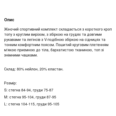
Опис
Жіночий спортивний комплект складається з короткого кроп
топу з круглим вирізом, з збіркою на грудях та довгими
рукавами та легінсів з V-подібною збіркою на сідницях та
тонким комфортним поясом. Пошитий круговим плетенням
м'якою приємною до тіла, бархатистою тканиною, топ зі
знімними чашками.
Склад: 80% нейлон, 20% еластан.
Розмір:
S: стегна 84-94, груди 75-87
M: стегна 95-104, груди 87-95
L: стегна 104-115, груди 95-105