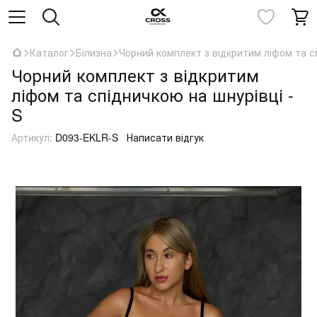
Каталог
Білизна
Чорний комплект з відкритим ліфом та сп
Чорний комплект з відкритим
ліфом та спідничкою на шнурівці -
S
Артикул:
D093-EKLR-S
Написати відгук