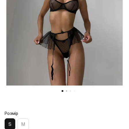
Розмір
S
M