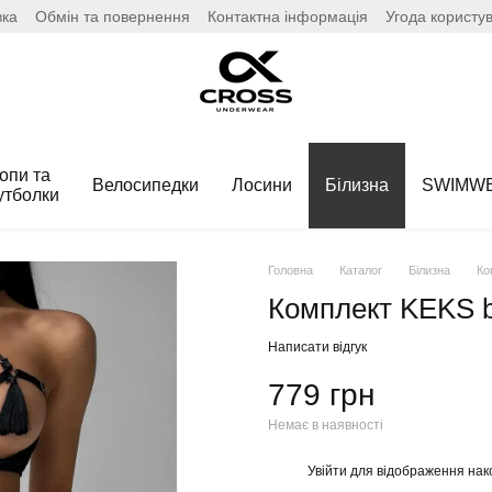
вка
Обмін та повернення
Контактна інформація
Угода користу
опи та
Велосипедки
Лосини
Білизна
SWIMW
утболки
Головна
Каталог
Білизна
Ко
Комплект KEKS b
Написати відгук
779 грн
Немає в наявності
Увійти
для відображення нак
%