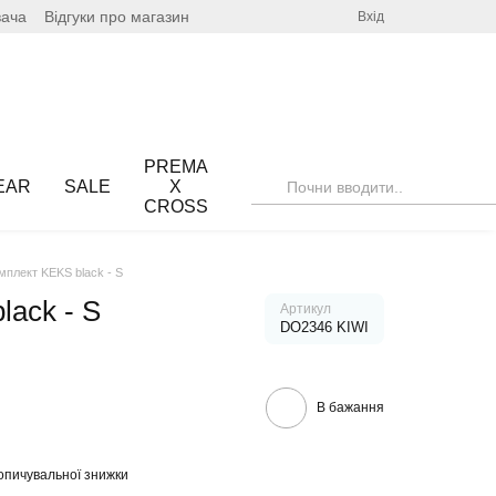
вача
Відгуки про магазин
Вхід
PREMA
EAR
SALE
X
CROSS
мплект KEKS black - S
lack - S
Артикул
DO2346 KIWI
В бажання
опичувальної знижки