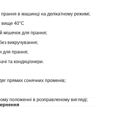
 прання в машинці на делікатному режимі;
е вище 40°С
й мішечок для прання;
без викручування;
и для прання;
ачі та кондиціонери.
дяг прямих сонячних променів;
ному положенні в розправленому вигляді;
ернення