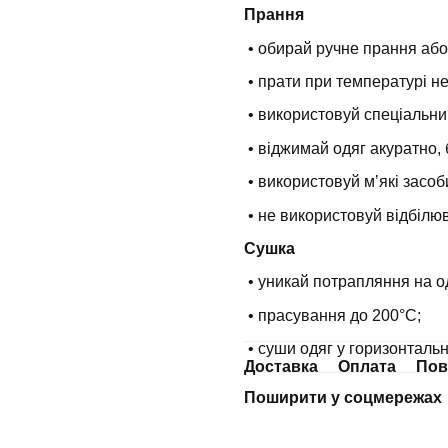
Прання
• обирай ручне прання або
• прати при температурі н
• використовуй спеціальни
• віджимай одяг акуратно, 
• використовуй мʼякі засоб
• не використовуй відбілюв
Сушка
• уникай потрапляння на о
• прасування до 200°С;
• суши одяг у горизонталь
Доставка
Оплата
Пов
Поширити у соцмережах