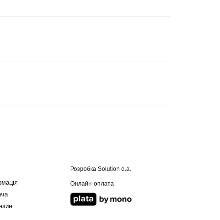
Розробка
Solution d.a.
рмація
Онлайн-оплата
ача
азин