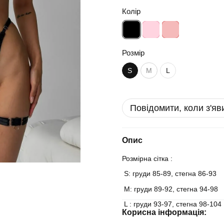
Колір
Розмір
S
M
L
Повідомити, коли з'яв
Опис
Розмірна сітка :
S: груди 85-89, стегна 86-93
М: груди 89-92, стегна 94-98
L : груди 93-97, стегна 98-104
Корисна інформація: