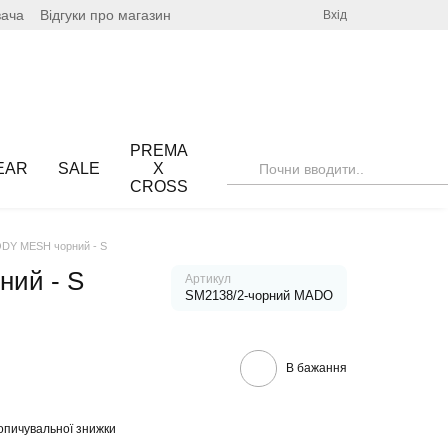
вача
Відгуки про магазин
Вхід
PREMA
EAR
SALE
X
CROSS
DY MESH чорний - S
ий - S
Артикул
SM2138/2-чорний MADO
В бажання
опичувальної знижки