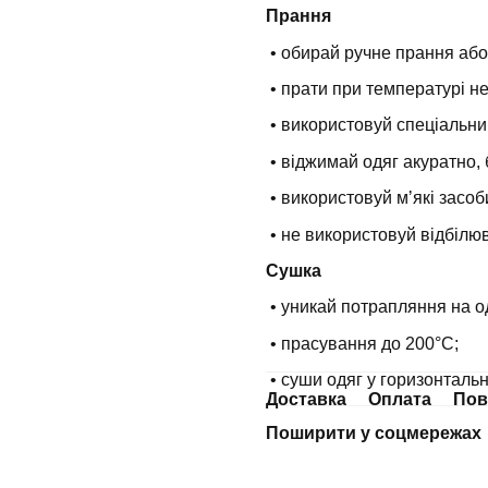
Прання
• обирай ручне прання або
• прати при температурі н
• використовуй спеціальни
• віджимай одяг акуратно, 
• використовуй мʼякі засоб
• не використовуй відбілюв
Сушка
• уникай потрапляння на о
• прасування до 200°С;
• суши одяг у горизонталь
Доставка
Оплата
Пов
Поширити у соцмережах