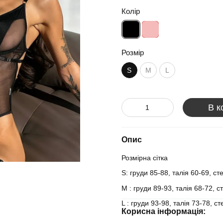
Колір
Розмір
S
M
L
В к
Опис
Розмірна сітка
S: груди 85-88, талія 60-69, ст
М : груди 89-93, талія 68-72, с
L : груди 93-98, талія 73-78, с
Корисна інформація: