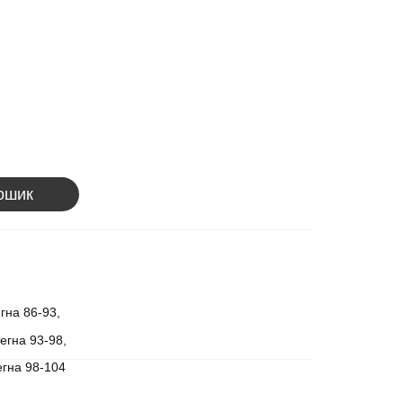
ошик
егна 86-93,
тегна 93-98,
тегна 98-104