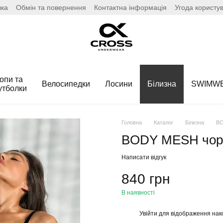
вка
Обмін та повернення
Контактна інформація
Угода користу
опи та
Велосипедки
Лосини
Білизна
SWIMW
утболки
Головна
Каталог
Білизна
BO
BODY MESH чорн
Написати відгук
840 грн
В наявності
Увійти
для відображення нак
%