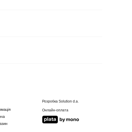
Розробка
Solution d.a.
рмація
Онлайн-оплата
ача
азин