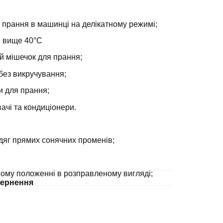
 прання в машинці на делікатному режимі;
е вище 40°С
й мішечок для прання;
без викручування;
и для прання;
ачі та кондиціонери.
дяг прямих сонячних променів;
ному положенні в розправленому вигляді;
ернення