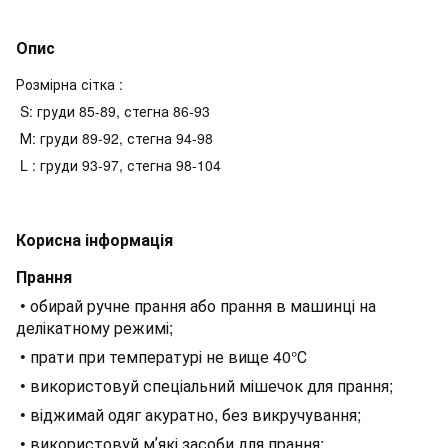
Опис
Розмірна сітка :
S: груди 85-89, стегна 86-93
М: груди 89-92, стегна 94-98
L : груди 93-97, стегна 98-104
Корисна інформація
Прання
• обирай ручне прання або прання в машинці на
делікатному режимі;
• прати при температурі не вище 40°С
• використовуй спеціальний мішечок для прання;
• віджимай одяг акуратно, без викручування;
• використовуй мʼякі засоби для прання;