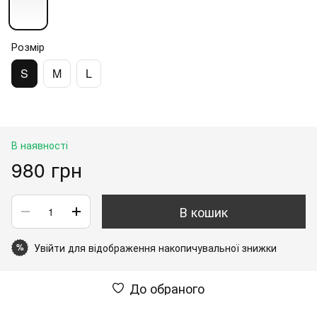
Розмір
S
M
L
В наявності
980 грн
В кошик
Увійти
для відображення накопичувальної знижки
%
До обраного