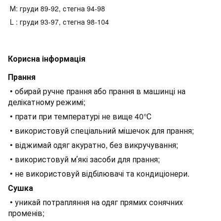
М: груди 89-92, стегна 94-98
L : груди 93-97, стегна 98-104
Корисна інформація
Прання
• обирай ручне прання або прання в машинці на
делікатному режимі;
• прати при температурі не вище 40°С
• використовуй спеціальний мішечок для прання;
• віджимай одяг акуратно, без викручування;
• використовуй мʼякі засоби для прання;
• не використовуй відбілювачі та кондиціонери.
Сушка
• уникай потрапляння на одяг прямих сонячних
променів;