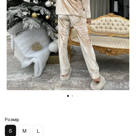
Розмір
S
M
L