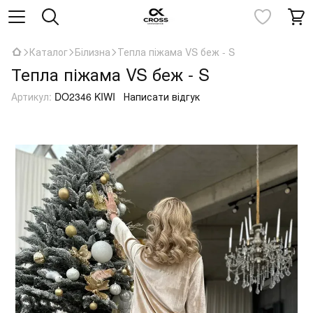
Каталог
Білизна
Тепла піжама VS беж - S
Тепла піжама VS беж - S
Артикул:
DO2346 KIWI
Написати відгук