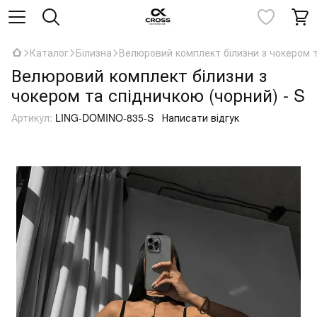
Каталог
Білизна
Велюровий комплект білизни з чокером т
Велюровий комплект білизни з
чокером та спідничкою (чорний) - S
Артикул:
LING-DOMINO-835-S
Написати відгук