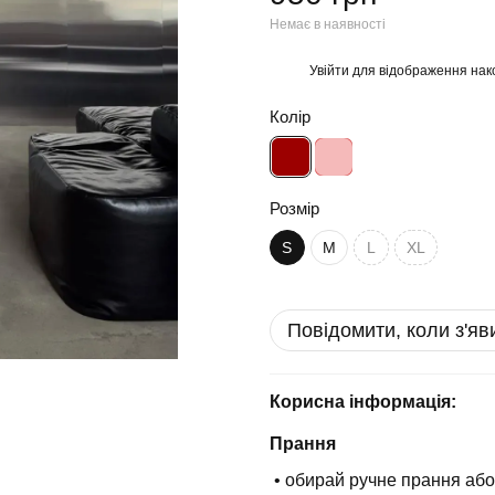
Немає в наявності
Увійти
для відображення нак
%
Колір
Розмір
S
M
L
XL
Повідомити, коли з'яв
Корисна інформація:
Прання
• обирай ручне прання або