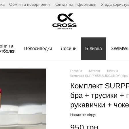
вка
Обмін та повернення
Контактна інформація
Угода користу
опи та
Велосипедки
Лосини
Білизна
SWIMW
утболки
Головна
Каталог
Білизна
Комплект SURPRISE BURGUNDY [ бра + тр
Комплект SURP
бра + трусики + 
рукавички + чокер
Написати відгук
950 грн