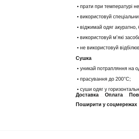
• прати при температурі н
• використовуй спеціальни
• віджимай одяг акуратно, 
• використовуй мʼякі засоб
• не використовуй відбілюв
Сушка
• уникай потрапляння на о
• прасування до 200°С;
• суши одяг у горизонталь
Доставка
Оплата
Пов
Поширити у соцмережах