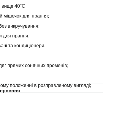
е вище 40°С
й мішечок для прання;
без викручування;
и для прання;
ачі та кондиціонери.
дяг прямих сонячних променів;
ному положенні в розправленому вигляді;
ернення