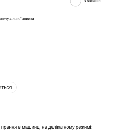
В бажання
опичувальної знижки
иться
 прання в машинці на делікатному режимі;