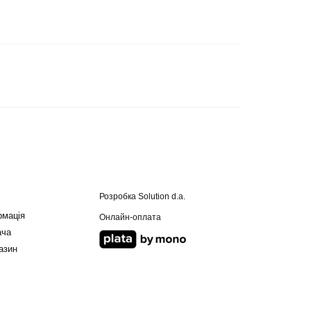
Розробка
Solution d.a.
рмація
Онлайн-оплата
ача
азин