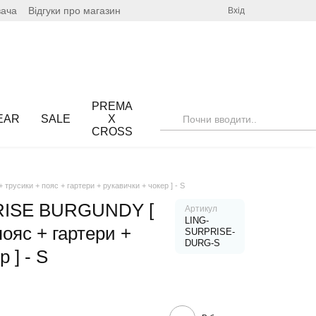
вача
Відгуки про магазин
Вхід
PREMA
EAR
SALE
X
CROSS
усики + пояс + гартери + рукавички + чокер ] - S
RISE BURGUNDY [
Артикул
LING-
пояс + гартери +
SURPRISE-
DURG-S
 ] - S