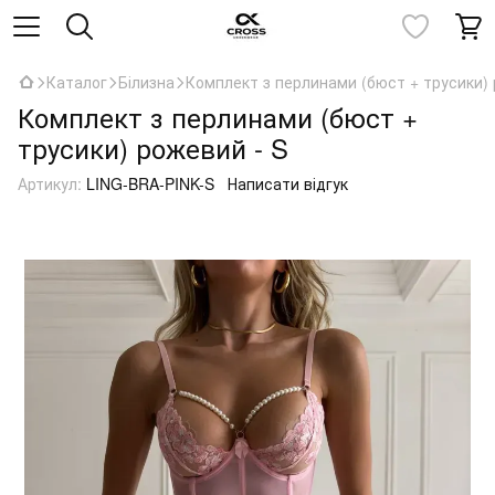
Каталог
Білизна
Комплект з перлинами (бюст + трусики) 
Комплект з перлинами (бюст +
трусики) рожевий - S
Артикул:
LING-BRA-PINK-S
Написати відгук