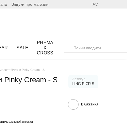
вача
Відгуки про магазин
Вхід
PREMA
EAR
SALE
X
CROSS
мплект білизни Pinky Cream - S
 Pinky Cream - S
Артикул
LING-PICR-S
В бажання
опичувальної знижки