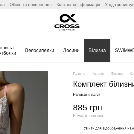
вка
Обмін та повернення
Контактна інформація
Угода користу
опи та
Велосипедки
Лосини
Білизна
SWIMW
утболки
Головна
Каталог
Білизна
Ко
Комплект білизни
Написати відгук
885 грн
Немає в наявності
Увійти
для відображення нак
%