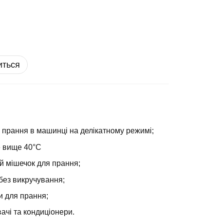
иться
 прання в машинці на делікатному режимі;
е вище 40°С
й мішечок для прання;
без викручування;
и для прання;
ачі та кондиціонери.