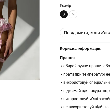
Розмір
S
M
Повідомити, коли з'яв
Корисна інформація:
Прання
• обирай ручне прання або
• прати при температурі н
• використовуй спеціальни
• віджимай одяг акуратно, 
• використовуй мʼякі засоб
• не використовуй відбілюв