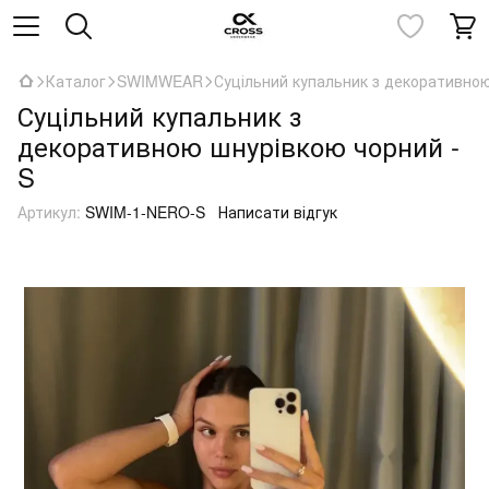
Каталог
SWIMWEAR
Суцільний купальник з декоративною
Суцільний купальник з
декоративною шнурівкою чорний -
S
Артикул:
SWIM-1-NERO-S
Написати відгук