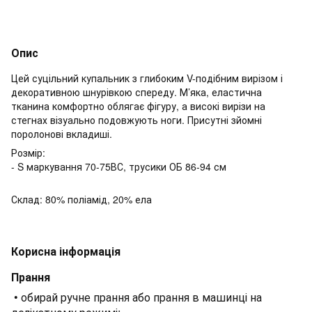
Опис
Цей суцільний купальник з глибоким V-подібним вирізом і
декоративною шнурівкою спереду. М’яка, еластична
тканина комфортно облягає фігуру, а високі вирізи на
стегнах візуально подовжують ноги. Присутні зйомні
поролонові вкладиші.
Розмір:
- S маркування 70-75ВС, трусики ОБ 86-94 см
Склад: 80% поліамід, 20% ела
Корисна інформація
Прання
• обирай ручне прання або прання в машинці на