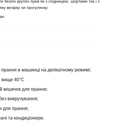
 безліч крутих луків як з спідницею, шортами так і з
у вечірку чи прогулянку.
тан
 прання в машинці на делікатному режимі;
е вище 40°С
й мішечок для прання;
без викручування;
и для прання;
ачі та кондиціонери.