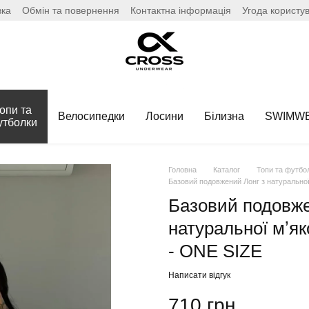
вка
Обмін та повернення
Контактна інформація
Угода користу
опи та
Велосипедки
Лосини
Білизна
SWIMW
утболки
Головна
Каталог
Топи та футбо
Базовий подовжений Лонг з натурально
Базовий подовже
натуральної мʼя
- ONE SIZE
Написати відгук
710 грн