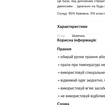
Це база, яка допоможе створити
джинсами… Ідеально на будь-як
Склад: 95% бавовна, 5% елас
Характеристики
Колір
Шампань
Корисна інформація:
Прання
• обирай ручне прання або
• прати при температурі н
• використовуй спеціальни
• віджимай одяг акуратно, 
• використовуй мʼякі засоб
• не використовуй відбілюв
Сушка