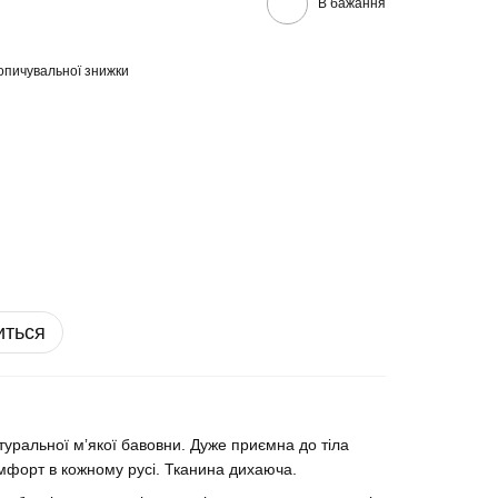
В бажання
опичувальної знижки
иться
уральної мʼякої бавовни. Дуже приємна до тіла
комфорт в кожному русі. Тканина дихаюча.