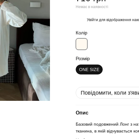
Немає в наявності
Увійти
для відображення нак
%
Колір
Розмір
ONE SIZE
Повідомити, коли з'яв
Опис
Базовий подовжений Лонг з нат
тканина, в якій відчувається 