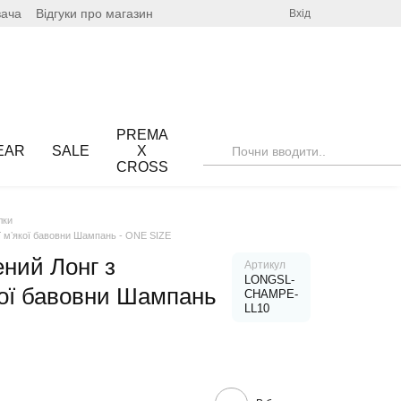
вача
Відгуки про магазин
Вхід
PREMA
EAR
SALE
X
CROSS
лки
ї мʼякої бавовни Шампань - ONE SIZE
ний Лонг з
Артикул
LONGSL-
кої бавовни Шампань
CHAMPE-
LL10