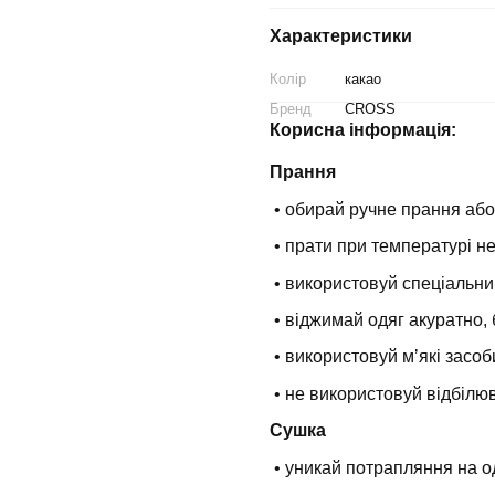
Характеристики
Колір
какао
Бренд
CROSS
Корисна інформація:
Прання
• обирай ручне прання або
• прати при температурі н
• використовуй спеціальни
• віджимай одяг акуратно, 
• використовуй мʼякі засоб
• не використовуй відбілюв
Сушка
• уникай потрапляння на о