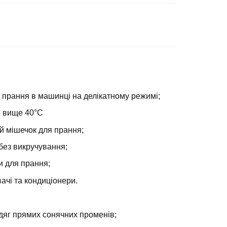
 прання в машинці на делікатному режимі;
е вище 40°С
й мішечок для прання;
без викручування;
и для прання;
ачі та кондиціонери.
дяг прямих сонячних променів;