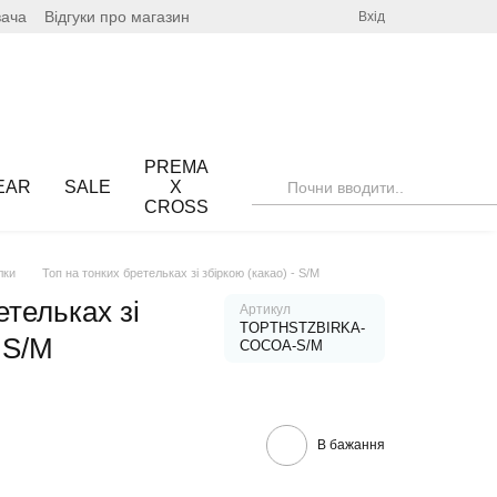
вача
Відгуки про магазин
Вхід
PREMA
EAR
SALE
X
CROSS
лки
Топ на тонких бретельках зі збіркою (какао) - S/M
етельках зі
Артикул
TOPTHSTZBIRKA-
 S/M
COCOA-S/M
В бажання