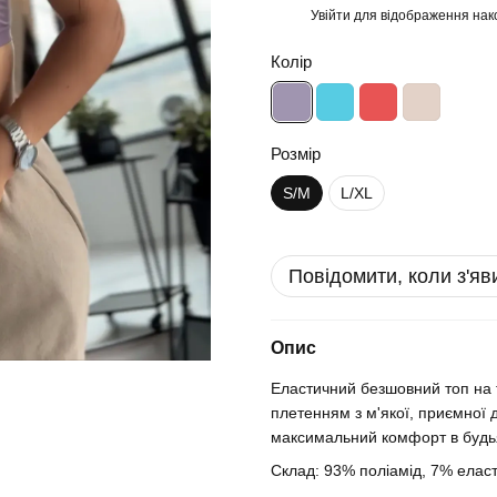
Увійти
для відображення нак
%
Колір
Розмір
S/M
L/XL
Повідомити, коли з'яв
Опис
Еластичний безшовний топ на 
плетенням з м'якої, приємної 
максимальний комфорт в будьяк
Склад: 93% поліамід, 7% еласт