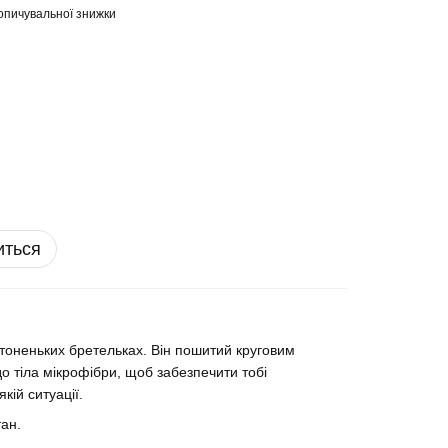
опичувальної знижки
иться
тоненьких бретельках. Він пошитий круговим
до тіла мікрофібри, щоб забезпечити тобі
ій ситуації.
ан.