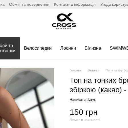
вка
Обмін та повернення
Контактна інформація
Угода користу
опи та
Велосипедки
Лосини
Білизна
SWIMW
утболки
Головна
Каталог
Топи та футбо
Топ на тонких бр
збіркою (какао) -
Написати відгук
150 грн
Немає в наявності