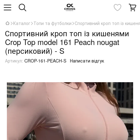
Каталог
Топи та футболки
Спортивний кроп топ із кишеня
Спортивний кроп топ із кишенями
Crop Top model 161 Peach nougat
(персиковий) - S
Артикул:
CROP-161-PEACH-S
Написати відгук