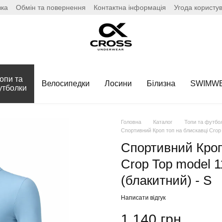
вка
Обмін та повернення
Контактна інформація
Угода користу
опи та
Велосипедки
Лосини
Білизна
SWIMW
утболки
Головна
Каталог
Топи та футбо
Спортивний Кроп топ на блискавці Crop 
Спортивний Кроп
Crop Top model 1
(блакитний) - S
Написати відгук
1 140 грн