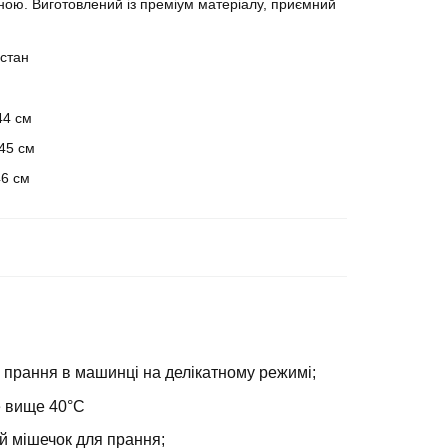
ою. Виготовлений із преміум матеріалу, приємний
стан
44 см
 45 см
46 см
 прання в машинці на делікатному режимі;
е вище 40°С
й мішечок для прання;