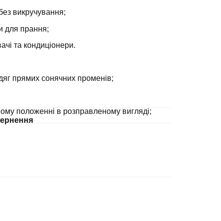
без викручування;
и для прання;
ачі та кондиціонери.
дяг прямих сонячних променів;
ному положенні в розправленому вигляді;
ернення