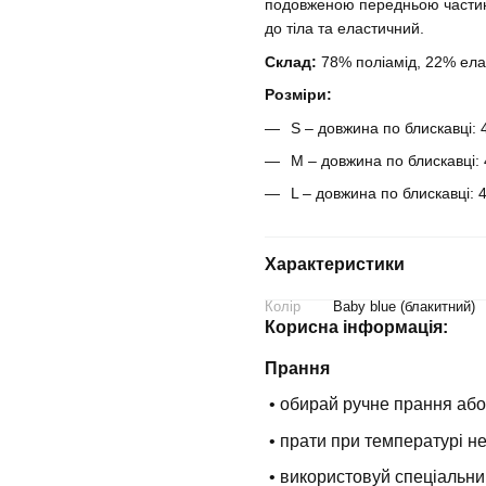
подовженою передньою частин
до тіла та еластичний.
Склад:
78% поліамід, 22% ела
Розміри:
S – довжина по блискавці: 
M – довжина по блискавці:
L – довжина по блискавці: 
Характеристики
Колір
Baby blue (блакитний)
Корисна інформація:
Прання
• обирай ручне прання або
• прати при температурі н
• використовуй спеціальни