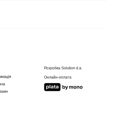
Розробка
Solution d.a.
рмація
Онлайн-оплата
ача
азин