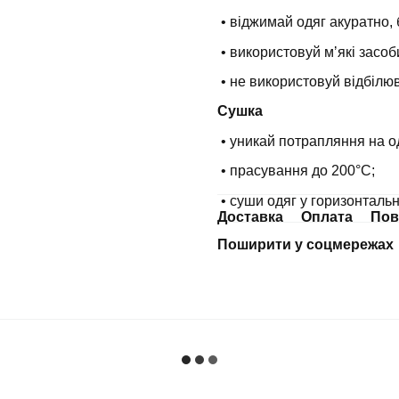
• віджимай одяг акуратно, 
• використовуй мʼякі засоб
• не використовуй відбілюв
Сушка
• уникай потрапляння на о
• прасування до 200°С;
• суши одяг у горизонталь
Доставка
Оплата
Пов
Поширити у соцмережах