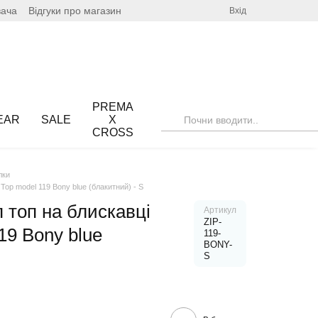
вача
Відгуки про магазин
Вхід
PREMA
EAR
SALE
X
CROSS
лки
Top model 119 Bony blue (блакитний) - S
 топ на блискавці
Артикул
ZIP-
19 Bony blue
119-
BONY-
S