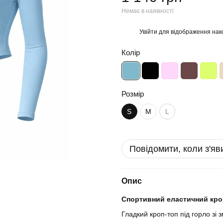
Немає в наявності
Увійти
для відображення нак
%
Колір
Розмір
S
M
L
Повідомити, коли з'яв
Опис
Спортивний еластичний кроп
Гладкий кроп-топ під горло зі 