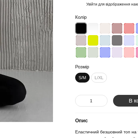
Увійти
для відображення нак
%
Колір
Розмір
S/M
L/XL
В к
Опис
Еластичний безшовний топ на 