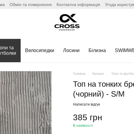
вка
Обмін та повернення
Контактна інформація
Угода користу
опи та
Велосипедки
Лосини
Білизна
SWIMW
утболки
Головна
Каталог
Топи та футбо
Топ на тонких бр
(чорний) - S/M
Написати відгук
385 грн
В наявності