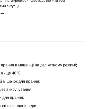
до тіла мікрофібри, щоб забезпечити тобі
ій ситуації.
ан.
 прання в машинці на делікатному режимі;
е вище 40°С
й мішечок для прання;
без викручування;
и для прання;
ачі та кондиціонери.