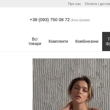
Про нас
Оплата і доста
Перейти до основного контенту
+38 (093) 750 08 72
(Біла Церква)
Всі
Т
Комплекти
Комбінезони
товари
ф