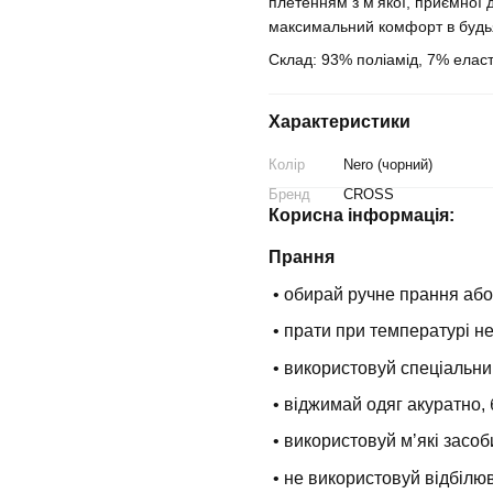
плетенням з м'якої, приємної 
максимальний комфорт в будьяк
Склад: 93% поліамід, 7% еласт
Характеристики
Колір
Nero (чорний)
Бренд
CROSS
Корисна інформація:
Прання
• обирай ручне прання або
• прати при температурі н
• використовуй спеціальни
• віджимай одяг акуратно, 
• використовуй мʼякі засоб
• не використовуй відбілюв