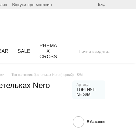
вача
Відгуки про магазин
Вхід
PREMA
EAR
SALE
X
CROSS
лки
Топ на тонких бретельках Nero (чорний) - S/M
етельках Nero
Артикул
TOPTHST-
NE-S/M
В бажання