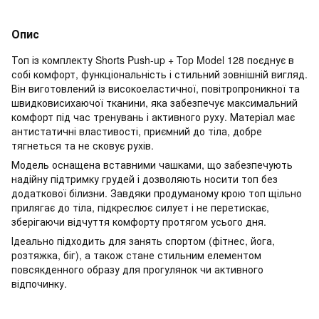
Опис
Топ із комплекту Shorts Push-up + Top Model 128 поєднує в
собі комфорт, функціональність і стильний зовнішній вигляд.
Він виготовлений із високоеластичної, повітропроникної та
швидковисихаючої тканини, яка забезпечує максимальний
комфорт під час тренувань і активного руху. Матеріал має
антистатичні властивості, приємний до тіла, добре
тягнеться та не сковує рухів.
Модель оснащена вставними чашками, що забезпечують
надійну підтримку грудей і дозволяють носити топ без
додаткової білизни. Завдяки продуманому крою топ щільно
прилягає до тіла, підкреслює силует і не перетискає,
зберігаючи відчуття комфорту протягом усього дня.
Ідеально підходить для занять спортом (фітнес, йога,
розтяжка, біг), а також стане стильним елементом
повсякденного образу для прогулянок чи активного
відпочинку.