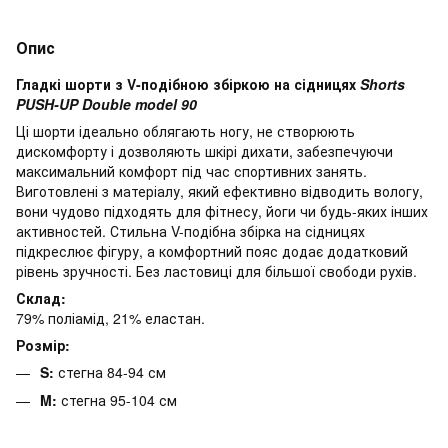
Опис
Гладкі шорти з V-подібною збіркою на сідницях
Shorts
PUSH-UP Double model 90
Ці шорти ідеально облягають ногу, не створюють
дискомфорту і дозволяють шкірі дихати, забезпечуючи
максимальний комфорт під час спортивних занять.
Виготовлені з матеріалу, який ефективно відводить вологу,
вони чудово підходять для фітнесу, йоги чи будь-яких інших
активностей. Стильна V-подібна збірка на сідницях
підкреслює фігуру, а комфортний пояс додає додатковий
рівень зручності. Без ластовиці для більшої свободи рухів.
Склад:
79% поліамід, 21% еластан.
Розмір:
S:
стегна 84-94 см
M:
стегна 95-104 см