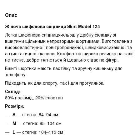
Опис
Жіноча шифонова спідниця Skirt Model 124
Легка шифонова спідниця-кльош у дрібну складку зі
вшитими щільними непрозорими шортиками. Виготовлена з
високоеластичної, повітропроникної, швидковисихаючої та
антистатичної тканини. Комфортна широка резинка на талії
не тисне, добре тягнеться й ідеально сідає по фігурі.
Вшиті шортики мають ластівку та зручну кишеньку для
телефону.
Підходить як для спорту, так і для прогулянок.
Склад:
80% поліамід, 20% еластан
Розміри:
S
— стегна: 84–94 см
M
— стегна: 95–104 см
L
— стегна: 104–115 см